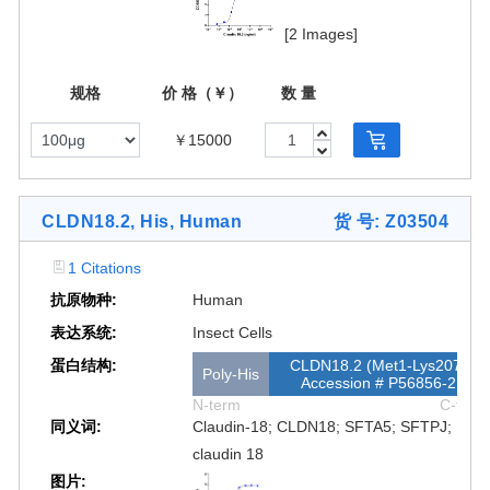
[2 Images]
规格
价 格（￥）
数 量
￥15000
CLDN18.2, His, Human
货 号: Z03504
1 Citations
抗原物种:
Human
表达系统:
Insect Cells
蛋白结构:
CLDN18.2 (Met1-Lys207)
Poly-His
Accession # P56856-2
N-term
C-term
同义词:
Claudin-18; CLDN18; SFTA5; SFTPJ;
claudin 18
图片: