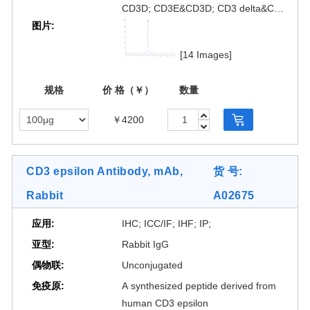
CD3D; CD3E&CD3D; CD3 delta&CD3
图片:
epsilon
[14 Images]
规格
价 格（￥）
数量
￥4200
CD3 epsilon Antibody, mAb,
货 号:
Rabbit
A02675
应用:
IHC; ICC/IF; IHF; IP;
亚型:
Rabbit IgG
偶物联:
Unconjugated
免疫原:
A synthesized peptide derived from
human CD3 epsilon