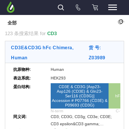
+
全部
123 条搜索结果 for
CD3
CD3E&CD3G hFc Chimera,
货 号:
Human
Z03989
抗原物种:
Human
表达系统:
HEK293
蛋白结构:
CD3E & CD3G [Asp23-
Asp126 (CD3E) & Gln23-
Ser116 (CD3G)]
hFc
Accession # P07766 (CD3E) &
P09693 (CD3G)
N-term
C-term
同义词:
CD3; CD3G; CD3g; CD3e; CD3E;
CD3 epsilon&CD3 gamma;