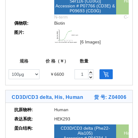
Ser116 (CD3G)]
His
Accession # P07766 (CD3E) &
P09693 (CD3G)
N-term
C-term
偶物联:
Biotin
图片:
[6 Images]
规格
价 格（￥）
数量
￥6600
CD3D/CD3 delta, His, Human
货 号: Z04006
抗原物种:
Human
表达系统:
HEK293
蛋白结构:
CD3D/CD3 delta (Phe22-
Ala105)
His
Accession # P04234-1