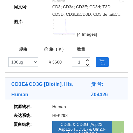
N-term
C-term
同义词:
CD3; CD3e; CD3E; CD3d; T3D;
CD3D; CD3E&CD3D; CD3 delta&CD3
图片:
epsilon
[4 Images]
规格
价 格（￥）
数量
￥3600
CD3E&CD3G [Biotin], His,
货 号:
Human
Z04426
抗原物种:
Human
表达系统:
HEK293
蛋白结构:
CD3E & CD3G [Asp23-
Asp126 (CD3E) & Gln23-