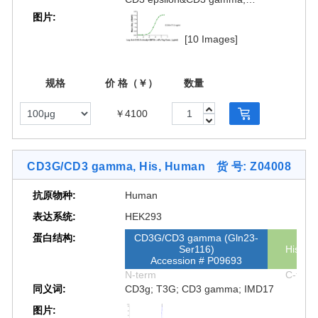
图片:
CD3E&CD3G
[10 Images]
规格
价 格（￥）
数量
￥4100
CD3G/CD3 gamma, His, Human
货 号: Z04008
抗原物种:
Human
表达系统:
HEK293
蛋白结构:
CD3G/CD3 gamma (Gln23-
Ser116)
His
Accession # P09693
N-term
C-term
同义词:
CD3g; T3G; CD3 gamma; IMD17
图片: