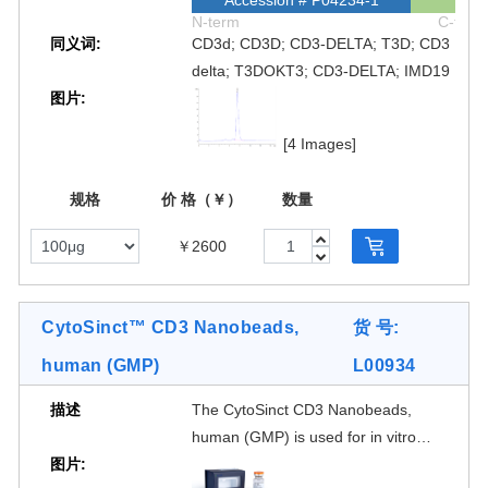
N-term
C-term
同义词:
CD3d; CD3D; CD3-DELTA; T3D; CD3
delta; T3DOKT3; CD3-DELTA; IMD19
图片:
[4 Images]
规格
价 格（￥）
数量
￥2600
CytoSinct™ CD3 Nanobeads,
货 号:
human (GMP)
L00934
描述
The CytoSinct CD3 Nanobeads,
human (GMP) is used for in vitro
图片:
isolation or depletion CD3+ cells from