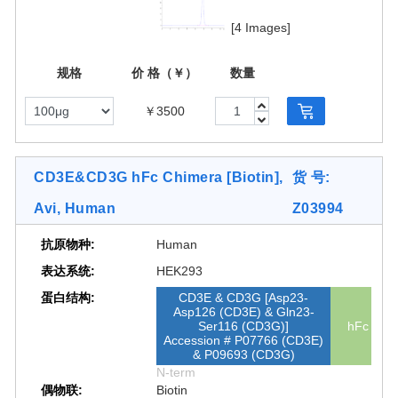
[4 Images]
规格
价 格（￥）
数量
￥3500
CD3E&CD3G hFc Chimera [Biotin],
货 号:
Avi, Human
Z03994
抗原物种:
Human
表达系统:
HEK293
蛋白结构:
CD3E & CD3G [Asp23-
Asp126 (CD3E) & Gln23-
Ser116 (CD3G)]
hFc
Accession # P07766 (CD3E)
& P09693 (CD3G)
N-term
偶物联:
Biotin