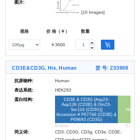
图片:
CD3E&CD3G
[10 Images]
规格
价 格（￥）
数量
￥3600
CD3E&CD3G, His, Human
货 号: Z03988
抗原物种:
Human
表达系统:
HEK293
蛋白结构:
CD3E & CD3G [Asp23-
Asp126 (CD3E) & Gln23-
Ser116 (CD3G)]
His
Accession # P07766 (CD3E) &
P09693 (CD3G)
N-term
C-term
同义词:
CD3; CD3G; CD3g; CD3e; CD3E;
CD3 epsilon&CD3 gamma;