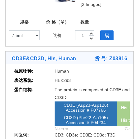
fresh or frozen peripheral blood
[2 Images]
mononuclear cells (PBMC)s),
leukapheresis products or single cell
规格
价 格（￥）
数量
suspension based on the surface
expression of human CD3. Due to the
询价
nanoscale structure of the CytoSinct
CD3 Nanobeads, human (GMP), the
excess reagent can be removed by
CD3E&CD3D, His, Human
货 号: Z03816
centrifugation or conventional
supernatant replacement.
抗原物种:
Human
表达系统:
HEK293
蛋白结构:
The protein is composed of CD3E and
CD3D
CD3E (Asp23-Asp126)
His tag
Accession # P07766
CD3D (Phe22-Ala105)
His tag
Accession # P04234
N-term
C-term
同义词:
CD3; CD3e; CD3E; CD3d; T3D;