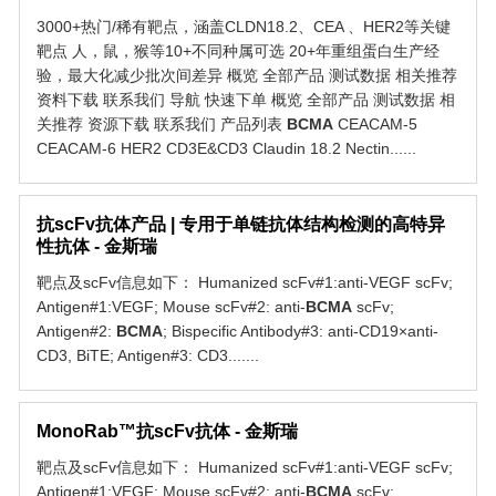
3000+热门/稀有靶点，涵盖CLDN18.2、CEA 、HER2等关键
靶点 人，鼠，猴等10+不同种属可选 20+年重组蛋白生产经
验，最大化减少批次间差异 概览 全部产品 测试数据 相关推荐
资料下载 联系我们 导航 快速下单 概览 全部产品 测试数据 相
关推荐 资源下载 联系我们 产品列表
BCMA
CEACAM-5
CEACAM-6 HER2 CD3E&CD3 Claudin 18.2 Nectin......
抗scFv抗体产品 | 专用于单链抗体结构检测的高特异
性抗体 - 金斯瑞
靶点及scFv信息如下： Humanized scFv#1:anti-VEGF scFv;
Antigen#1:VEGF; Mouse scFv#2: anti-
BCMA
scFv;
Antigen#2:
BCMA
; Bispecific Antibody#3: anti-CD19×anti-
CD3, BiTE; Antigen#3: CD3.......
MonoRab™抗scFv抗体 - 金斯瑞
靶点及scFv信息如下： Humanized scFv#1:anti-VEGF scFv;
Antigen#1:VEGF; Mouse scFv#2: anti-
BCMA
scFv;