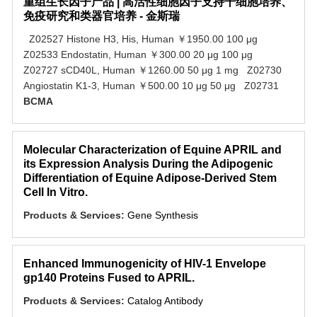
重组生长因子产品 | 高活性细胞因子支持干细胞培养、
免疫研究和类器官培养 - 金斯瑞
Z02527 Histone H3, His, Human ￥1950.00 100 μg
Z02533 Endostatin, Human ￥300.00 20 μg 100 μg
Z02727 sCD40L, Human ￥1260.00 50 μg 1 mg Z02730
Angiostatin K1-3, Human ￥500.00 10 μg 50 μg Z02731
BCMA
Molecular Characterization of Equine APRIL and
its Expression Analysis During the Adipogenic
Differentiation of Equine Adipose-Derived Stem
Cell In Vitro.
Products & Services:
Gene Synthesis
Enhanced Immunogenicity of HIV-1 Envelope
gp140 Proteins Fused to APRIL.
Products & Services:
Catalog Antibody