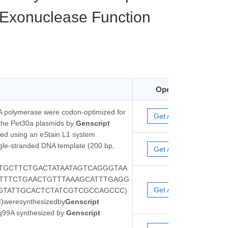
d Exonuclease Function
Operation
 polymerase were codon-optimized for
Get A Quote
o the Pet30a plasmids by
Genscript
ned using an eStain L1 system
ngle-stranded DNA template (200 bp,
Get A Quote
TGCTTCTGACTATAATAGTCAGGGTAA
TTTCTGAACTGTTTAAAGCATTTGAGG
Get A Quote
GTATTGCACTCTATCGTCGCCAGCCC)
eresynthesizedby
Genscript
eq99A synthesized by
Genscript