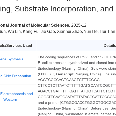
ing, Substrate Incorporation, an
ional Journal of Molecular Sciences.
2025-12;
un, Wu Lin, Kang Fu, Jie Gao, Xianhui Zhao, Yun He, Hui Tian
cts/Services Used
Details
The coding sequences of Phi29 and SS_01 DNA
ene Synthesis
E. coli expression, synthesized and cloned int
Biotechnology (Nanjing, China). Gels were stai
(L00657C,
Genscript
, Nanjing, China). The si
id DNA Preparation
AGGTCGCCAGTGAAGTCTTTCGGG
CTTCCTCTTAATCTTTTTGATGCAATCCGCTT
AGACCTGATTTTTGATTTATGGTCATTCTCGT
 Electrophoresis and
GGGATTCAATGAATATTTATACCGATTCCGCA
Western
and a primer (CTGGCGACCTGGGCTGGCGAC)w
Biotechnology (Nanjing, China). Before use, S
(Nanjing, China) washeated in ametal bathat 95