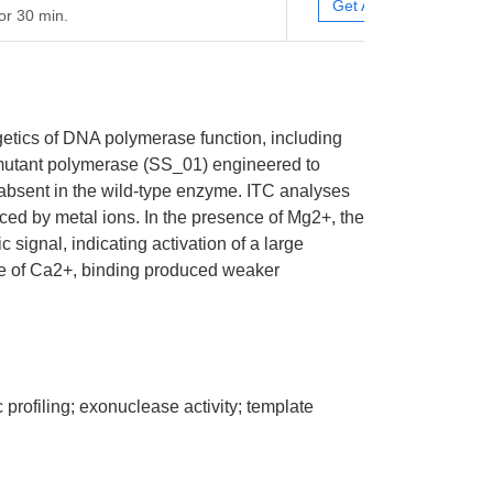
Get A Quote
or 30 min.
ergetics of DNA polymerase function, including
9 mutant polymerase (SS_01) engineered to
 absent in the wild-type enzyme. ITC analyses
ced by metal ions. In the presence of Mg2+, the
signal, indicating activation of a large
nce of Ca2+, binding produced weaker
profiling; exonuclease activity; template