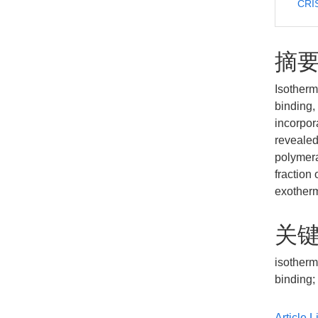
CRIS
摘
Isotherm
binding,
incorpor
revealed
polymera
fraction
exotherm
关
isotherm
binding;
Article L