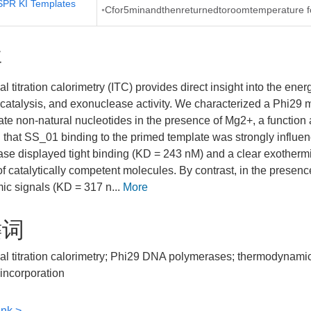
PR KI Templates
◦Cfor5minandthenreturnedtoroomtemperature f
要
al titration calorimetry (ITC) provides direct insight into the en
 catalysis, and exonuclease activity. We characterized a Phi2
ate non-natural nucleotides in the presence of Mg2+, a function
 that SS_01 binding to the primed template was strongly influen
se displayed tight binding (KD = 243 nM) and a clear exothermic 
 of catalytically competent molecules. By contrast, in the prese
ic signals (KD = 317 n...
More
键词
al titration calorimetry; Phi29 DNA polymerases; thermodynamic 
 incorporation
ink >