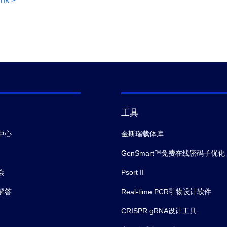
工具
中心
金斯瑞载体库
GenSmart™免费在线密码子优化
会
Psort II
解答
Real-time PCR引物设计软件
CRISPR gRNA设计工具