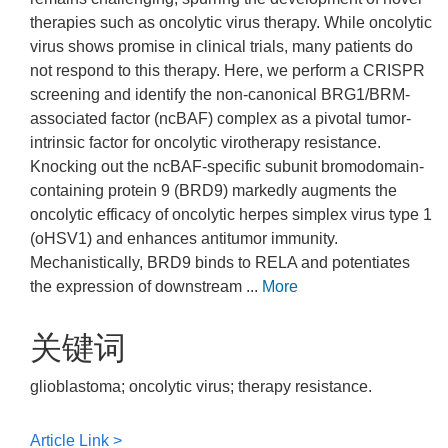
therapies such as oncolytic virus therapy. While oncolytic
virus shows promise in clinical trials, many patients do
not respond to this therapy. Here, we perform a CRISPR
screening and identify the non-canonical BRG1/BRM-
associated factor (ncBAF) complex as a pivotal tumor-
intrinsic factor for oncolytic virotherapy resistance.
Knocking out the ncBAF-specific subunit bromodomain-
containing protein 9 (BRD9) markedly augments the
oncolytic efficacy of oncolytic herpes simplex virus type 1
(oHSV1) and enhances antitumor immunity.
Mechanistically, BRD9 binds to RELA and potentiates
the expression of downstream ...
More
关键词
glioblastoma; oncolytic virus; therapy resistance.
Article Link >