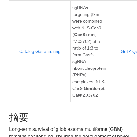
sgRNAs
targeting β2m
were combined
with NLS-Cas9
(
GenScript
,
#Z03702) at a
ratio of 1:3 to
Catalog Gene Editing
Get A Q
form Cas9-
sgRNA
ribonucleoprotein
(RNPs)
complexes. NLS-
Cas9
GenScript
Cat# Z03702
摘要
Long-term survival of glioblastoma multiforme (GBM)
remains challenging, spurring the development of novel