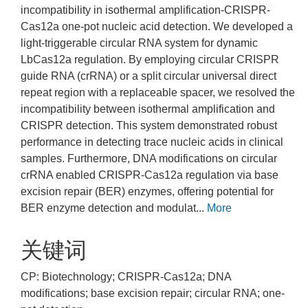
incompatibility in isothermal amplification-CRISPR-
Cas12a one-pot nucleic acid detection. We developed a
light-triggerable circular RNA system for dynamic
LbCas12a regulation. By employing circular CRISPR
guide RNA (crRNA) or a split circular universal direct
repeat region with a replaceable spacer, we resolved the
incompatibility between isothermal amplification and
CRISPR detection. This system demonstrated robust
performance in detecting trace nucleic acids in clinical
samples. Furthermore, DNA modifications on circular
crRNA enabled CRISPR-Cas12a regulation via base
excision repair (BER) enzymes, offering potential for
BER enzyme detection and modulat...
More
关键词
CP: Biotechnology; CRISPR-Cas12a; DNA
modifications; base excision repair; circular RNA; one-