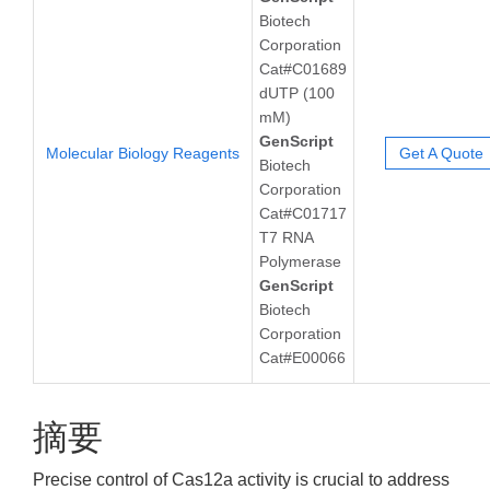
Biotech
Corporation
Cat#C01689
dUTP (100
mM)
GenScript
Molecular Biology Reagents
Get A Quote
Biotech
Corporation
Cat#C01717
T7 RNA
Polymerase
GenScript
Biotech
Corporation
Cat#E00066
摘要
Precise control of Cas12a activity is crucial to address