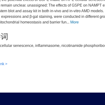
 remain unclear. unassigned: The effects of GSPE on NAMPT e
tern blot and assay kit in both in-vivo and in-vitro AMD models
 expressions and β-gal staining, were conducted in different gr
itochondrial homeostasis and barrier fun...
More
键词
ellular senescence, inflammasome, nicotinamide phosphoribosyl
ink >