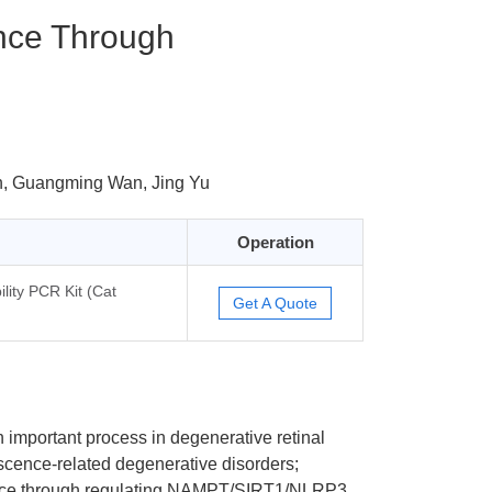
nce Through
n, Guangming Wan, Jing Yu
Operation
lity PCR Kit (Cat
Get A Quote
 important process in degenerative retinal
scence-related degenerative disorders;
cence through regulating NAMPT/SIRT1/NLRP3