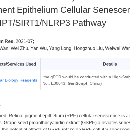
ent Epithelium Cellular Senesce
PT/SIRT1/NLRP3 Pathway
mm Res.
2021-07;
Wan, Wei Zhu, Yan Wu, Yang Long, Hongzhuo Liu, Weiwei Wa
cts/Services Used
Details
the qPCR would be conducted with a High-Stabi
ar Biology Reagents
No.: E00043,
GenScript
, China)
要
ed: Retinal pigment epithelium (RPE) cellular senescence is an
s. Grape seed proanthocyanidin extract (GSPE) alleviates sene
 the potential effects of GSPE intake on RPE cellular senes