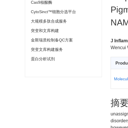
Cas9核酸酶
Pigm
CytoSinct™细胞分选平台
NAM
大规模多肽合成服务
突变和文库构建
金斯瑞质粒制备QC方案
J Infla
Wencui 
突变文库构建服务
蛋白分析试剂
Produ
Molecul
摘
unassign
disorder
however,