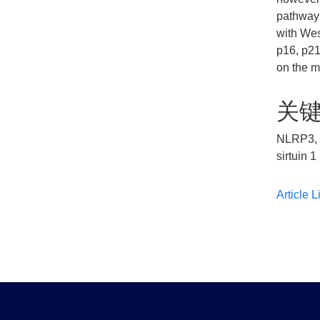
pathway
with Wes
p16, p21
on the m
关
NLRP3, c
sirtuin 1
Article L