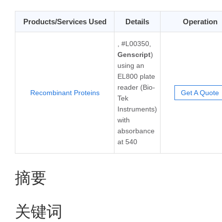
Products/Services Used
Details
Operation
, #L00350,
Genscript
)
using an
EL800 plate
reader (Bio-
Recombinant Proteins
Get A Quote
Tek
Instruments)
with
absorbance
at 540
摘要
关键词