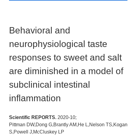
Behavioral and
neurophysiological taste
responses to sweet and salt
are diminished in a model of
subclinical intestinal
inflammation
Scientific REPORTS.
2020-10;
Pittman DW,Dong G,Brantly AM,He L,Nelson TS,Kogan
S,Powell J,McCluskey LP