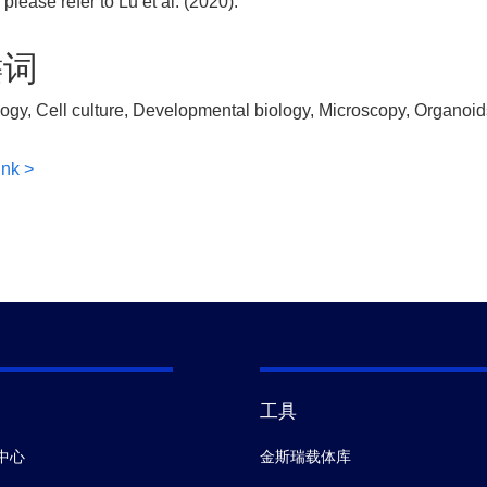
 please refer to Lu et al. (2020).
键词
logy, Cell culture, Developmental biology, Microscopy, Organoid
ink >
工具
中心
金斯瑞载体库