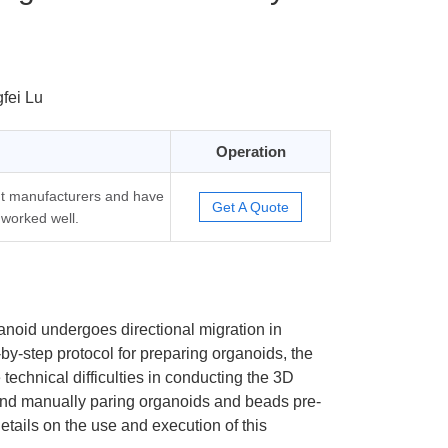
fei Lu
Operation
t manufacturers and have
Get A Quote
worked well.
noid undergoes directional migration in
y-step protocol for preparing organoids, the
technical difficulties in conducting the 3D
 and manually paring organoids and beads pre-
tails on the use and execution of this