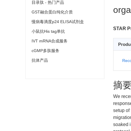
目录肽 - 热门产品
orga
GST融合蛋白纯化介质
慢病毒滴度p24 ELISA试剂盒
STAR Pr
小鼠抗His tag单抗
IVT mRNA合成服务
Produ
cGMP多肽服务
抗体产品
Reco
摘
We recen
response
setup of
migratio
soaked i