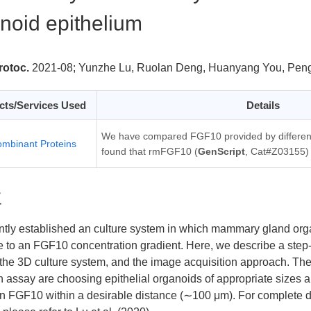
noid epithelium
otoc.
2021-08;
Yunzhe Lu, Ruolan Deng, Huanyang You, Peng
cts/Services Used
Details
We have compared FGF10 provided by differen
mbinant Proteins
found that rmFGF10 (
GenScript
, Cat#Z03155) 
要
tly established an culture system in which mammary gland orga
 to an FGF10 concentration gradient. Here, we describe a step-b
 the 3D culture system, and the image acquisition approach. The 
n assay are choosing epithelial organoids of appropriate sizes
n FGF10 within a desirable distance (∼100 μm). For complete de