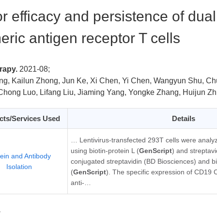
r efficacy and persistence of du
eric antigen receptor T cells
rapy.
2021-08;
ng, Kailun Zhong, Jun Ke, Xi Chen, Yi Chen, Wangyun Shu, C
hong Luo, Lifang Liu, Jiaming Yang, Yongke Zhang, Huijun Zh
cts/Services Used
Details
… Lentivirus-transfected 293T cells were analy
using biotin-protein L (
GenScript
) and streptav
tein and Antibody
conjugated streptavidin (BD Biosciences) and bi
Isolation
(
GenScript
). The specific expression of CD19 
anti-…