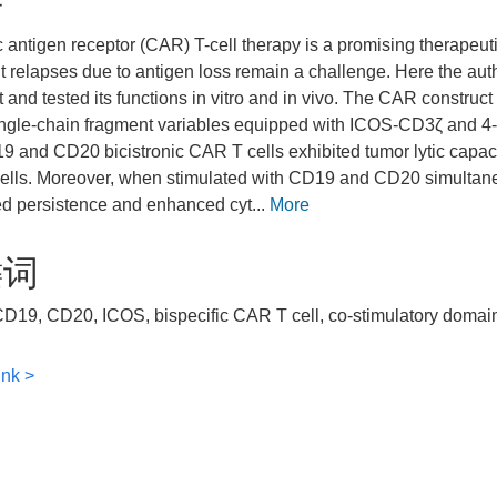
要
 antigen receptor (CAR) T-cell therapy is a promising therapeu
t relapses due to antigen loss remain a challenge. Here the au
t and tested its functions in vitro and in vivo. The CAR construct
gle-chain fragment variables equipped with ICOS-CD3ζ and 4-1
 and CD20 bicistronic CAR T cells exhibited tumor lytic capac
lls. Moreover, when stimulated with CD19 and CD20 simultaneo
d persistence and enhanced cyt...
More
键词
D19, CD20, ICOS, bispecific CAR T cell, co-stimulatory domai
ink >