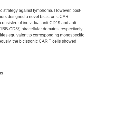
tic strategy against lymphoma. However, post-
thors designed a novel bicistronic CAR
 consisted of individual anti-CD19 and anti-
BB-CD3ζ intracellular domains, respectively.
ities equivalent to corresponding monospecific
usly, the bicistronic CAR T cells showed
ns