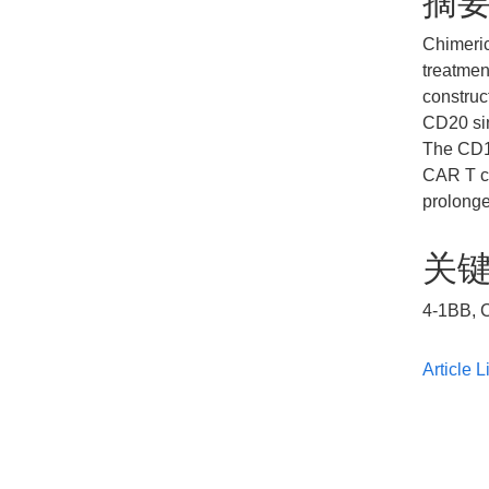
摘
Chimeric
treatmen
construc
CD20 sin
The CD19
CAR T ce
prolonge
关
4-1BB, C
Article L