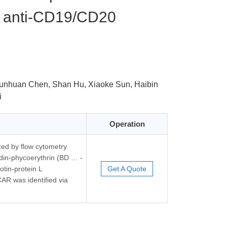
al anti-CD19/CD20
hunhuan Chen, Shan Hu, Xiaoke Sun, Haibin
i
Operation
zed by flow cytometry
idin-phycoerythrin (BD … -
otin-protein L
Get A Quote
CAR was identified via