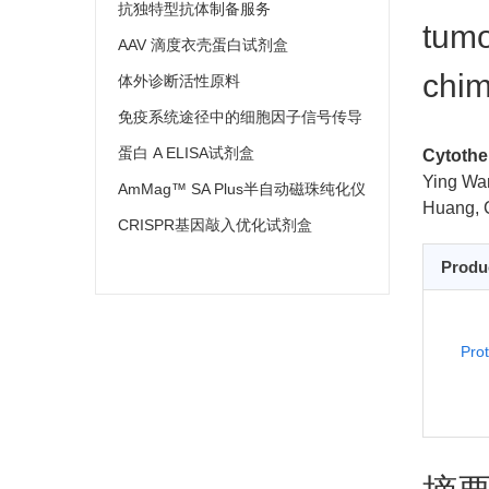
抗独特型抗体制备服务
tumo
AAV 滴度衣壳蛋白试剂盒
chim
体外诊断活性原料
免疫系统途径中的细胞因子信号传导
蛋白 A ELISA试剂盒
Cytothe
Ying Wa
AmMag™ SA Plus半自动磁珠纯化仪
Huang, C
CRISPR基因敲入优化试剂盒
Produ
Pro