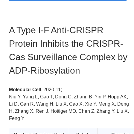
A Type I-F Anti-CRISPR
Protein Inhibits the CRISPR-
Cas Surveillance Complex by
ADP-Ribosylation
Molecular Cell.
2020-11;
Niu Y, Yang L, Gao T, Dong C, Zhang B, Yin P, Hopp AK,
Li D, Gan R, Wang H, Liu X, Cao X, Xie Y, Meng X, Deng
H, Zhang X, Ren J, Hottiger MO, Chen Z, Zhang Y, Liu X,
Feng Y