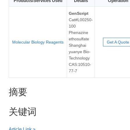
Products/Services Used
Details
Operation
GenScript
Cat#L00250-
100
Phenazine
ethosulfate
Molecular Biology Reagents
Get A Quote
Shanghai
yuanye Bio-
Technology
CAS:10510-
77-7
摘要
关键词
Article Link >