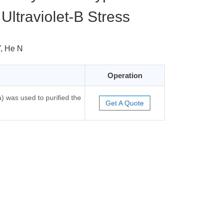
Ultraviolet-B Stress
Y, He N
Operation
a) was used to puriﬁed the
Get A Quote