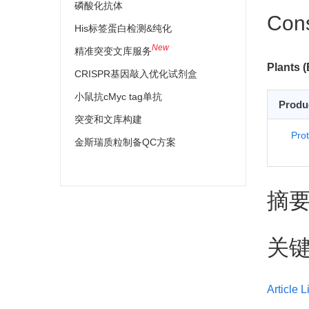
磷酸化抗体
Cons
His标签蛋白检测&纯化
New
精准突变文库服务
Plants (
CRISPR基因敲入优化试剂盒
小鼠抗cMyc tag单抗
Produ
突变和文库构建
Pro
金斯瑞质粒制备QC方案
摘
关
Article L