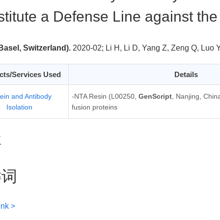
titute a Defense Line against the 
Basel, Switzerland).
2020-02;
Li H, Li D, Yang Z, Zeng Q, Luo 
cts/Services Used
Details
tein and Antibody
-NTA Resin (L00250,
GenScript
, Nanjing, Chin
Isolation
fusion proteins
要
键词
ink >