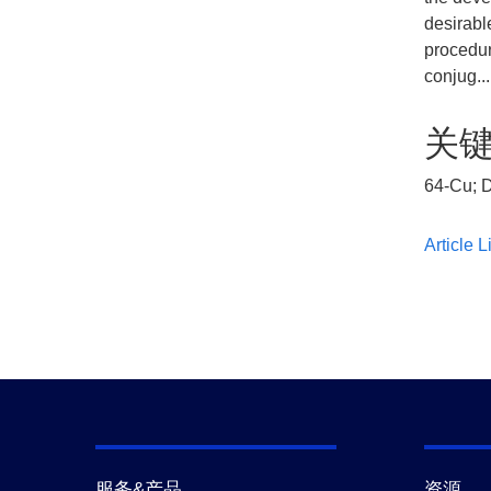
desirabl
procedur
conjug..
关
64-Cu; 
Article L
服务&产品
资源