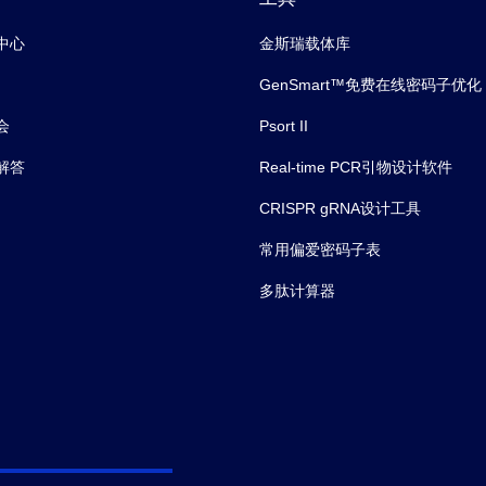
中心
金斯瑞载体库
GenSmart™免费在线密码子优化
会
Psort II
解答
Real-time PCR引物设计软件
CRISPR gRNA设计工具
常用偏爱密码子表
多肽计算器