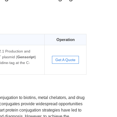
Operation
2.1 Production and
T plasmid (
Genscript
)
Get A Quote
dine-tag at the C-
onjugation to biotins, metal chelators, and drug
ese conjugates provide widespread opportunities
art protein conjugation strategies have led to
and diagnosis. However, to achieve the