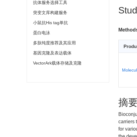
抗体服务选择工具
Stud
突变文库构建服务
小鼠抗His tag单抗
Methods
蛋白电泳
多肽纯度推荐及其应用
Produ
基因克隆及表达载体
VectorArk载体存储及克隆
Molecul
摘
Bioconju
carriers
for vari
the deve