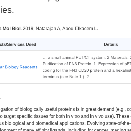
ies.
 Mol Biol.
2019;
Natarajan A, Abou-Elkacem L.
cts/Services Used
Details
… a small animal PET/CT system. 2 Materials. 
Purification of FN3 Protein. 1. Expression of pE
ar Biology Reagents
coding for the FN3 CD20 protein and a hexahisti
terminus (see Note 1 ). 2 …
要
gation of biologically useful proteins is in great demand (e.g., c
 to target specific tissues for both in vitro and in vivo use). Th
ous biological and biomedical applications. Evolving state-of-the-
lopment of many affinity ligands, including for cancer imaging 