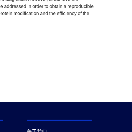
e addressed in order to obtain a reproducible
rotein modification and the efficiency of the
关于我们