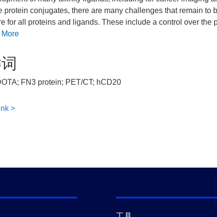
e protein conjugates, there are many challenges that remain to b
e for all proteins and ligands. These include a control over the p
.
More
键词
DOTA; FN3 protein; PET/CT; hCD20
ink >
工具