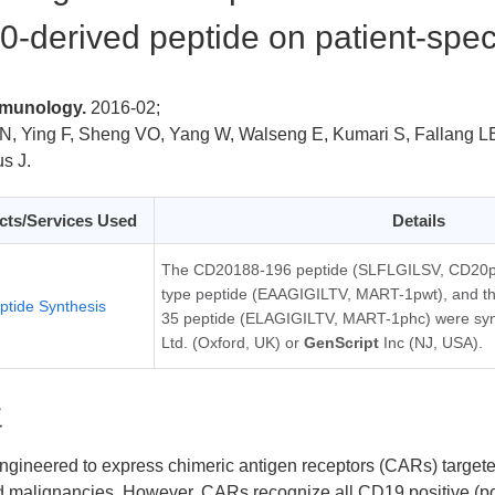
-derived peptide on patient-spec
munology.
2016-02;
N, Ying F, Sheng VO, Yang W, Walseng E, Kumari S, Fallang LE
s J.
cts/Services Used
Details
The CD20188-196 peptide (SLFLGILSV, CD20p
type peptide (EAAGIGILTV, MART-1pwt), and th
ptide Synthesis
35 peptide (ELAGIGILTV, MART-1phc) were sy
Ltd. (Oxford, UK) or
GenScript
Inc (NJ, USA).
要
engineered to express chimeric antigen receptors (CARs) targeted
 malignancies. However, CARs recognize all CD19 positive (pos