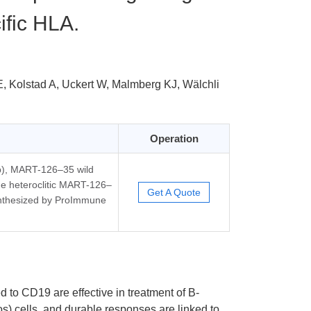
ific HLA.
, Kolstad A, Uckert W, Malmberg KJ, Wälchli
Operation
), MART-126–35 wild
e heteroclitic MART-126–
Get A Quote
nthesized by ProImmune
 to CD19 are effective in treatment of B-
) cells, and durable responses are linked to