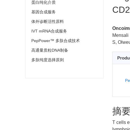
蛋白纯化介质
CD20
基因合成服务
体外诊断活性原料
Oncoim
IVT mRNA合成服务
Mensali 
PepPower™ 多肽合成技术
S, Olweu
高通量质粒DNA制备
Produ
多肽纯度选择原则
Pe
摘
T cells 
lymphoid