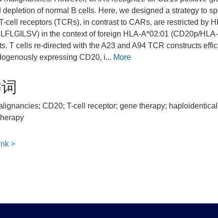
depletion of normal B cells. Here, we designed a strategy to speci
t T-cell receptors (TCRs), in contrast to CARs, are restricted b
FLGILSV) in the context of foreign HLA-A*02:01 (CD20p/HLA-A
ts. T cells re-directed with the A23 and A94 TCR constructs eff
dogenously expressing CD20, i...
More
键词
alignancies; CD20; T-cell receptor; gene therapy; haploidentical 
herapy
ink >