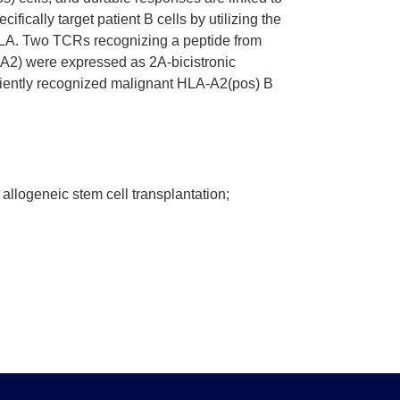
fically target patient B cells by utilizing the
y HLA. Two TCRs recognizing a peptide from
2) were expressed as 2A-bicistronic
iciently recognized malignant HLA-A2(pos) B
allogeneic stem cell transplantation;