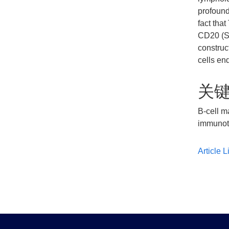
profound 
fact tha
CD20 (SL
construc
cells en
关
B-cell m
immunot
Article L