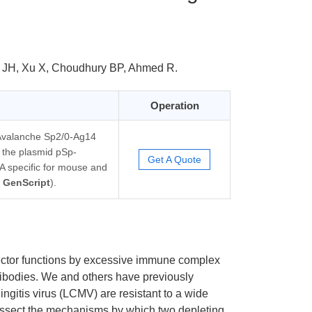
 JH, Xu X, Choudhury BP, Ahmed R.
Operation
e Avalanche Sp2/0-Ag14
 the plasmid pSp-
Get A Quote
 specific for mouse and
;
GenScript
).
ffector functions by excessive immune complex
ntibodies. We and others have previously
ngitis virus (LCMV) are resistant to a wide
dissect the mechanisms by which two depleting