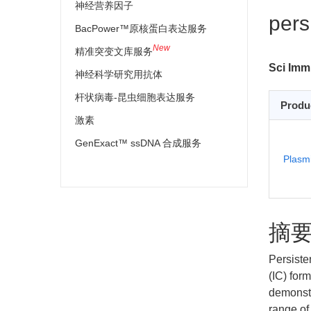
神经营养因子
persi
BacPower™原核蛋白表达服务
New
精准突变文库服务
Sci Imm
神经科学研究用抗体
杆状病毒-昆虫细胞表达服务
Produ
激素
GenExact™ ssDNA 合成服务
Plasm
摘
Persiste
(IC) for
demonstr
range of