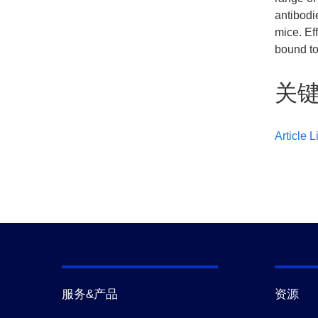
antibodi
mice. Ef
bound to 
关
Article L
服务&产品
资源