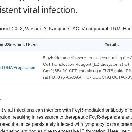
stent viral infection.
unol.
2018;
Wieland A, Kamphorst AO, Valanparambil RM, Han
cts/Services Used
Details
5 hybridoma cells were trans- fected using th
Cell Transfection Reagent (EZ Biosystems) with
id DNA Preparation
Cas9(BB)-2A-GFP containing a FUT8 guide RNA
rat FUT8 (5′-CAGAATTG- GCGCTATGCTAC-3′
要
nt viral infections can interfere with FcγR-mediated antibody e
mation, resulting in resistance to therapeutic FcγR-dependent a
ated that mice persistently infected with lymphocytic choriomeni
 depleting antibodies due to excessive IC formation. Here, we 