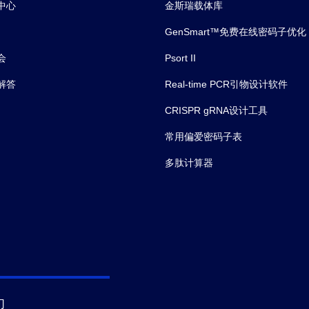
中心
金斯瑞载体库
GenSmart™免费在线密码子优化
会
Psort II
解答
Real-time PCR引物设计软件
CRISPR gRNA设计工具
常用偏爱密码子表
多肽计算器
们