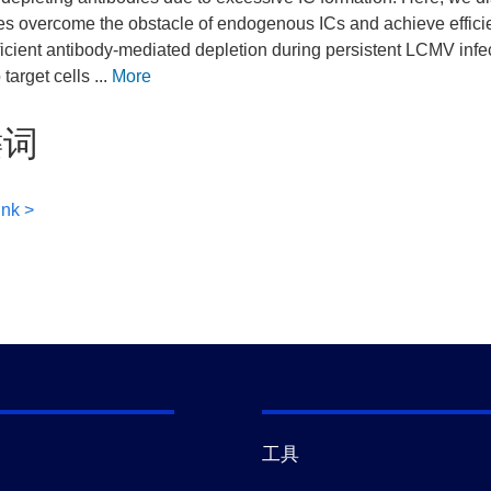
es overcome the obstacle of endogenous ICs and achieve efficient
ficient antibody-mediated depletion during persistent LCMV infec
target cells ...
More
键词
ink >
工具