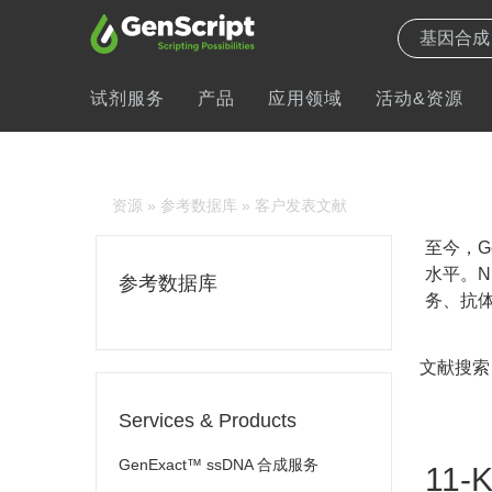
试剂服务
产品
应用领域
活动&资源
资源
»
参考数据库
» 客户发表文献
至今，Ge
水平。N
参考数据库
务、抗体
文献搜索
Services & Products
GenExact™ ssDNA 合成服务
11-K