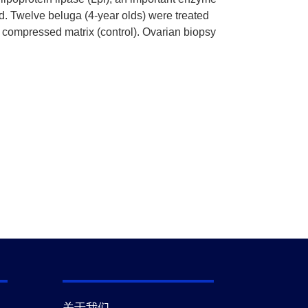
ted. Twelve beluga (4-year olds) were treated
 a compressed matrix (control). Ovarian biopsy
关于我们