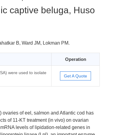
enic captive beluga, Huso
ahatkar B, Ward JM, Lokman PM.
Operation
A) were used to isolate
Get A Quote
) ovaries of eel, salmon and Atlantic cod has
cts of 11-KT treatment (in vivo) on ovarian
mRNA levels of lipidation-related genes in
 lipoprotein lipase (Lpl), an important enzyme