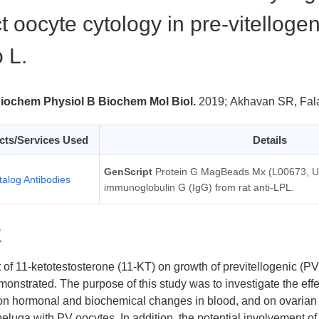
ct oocyte cytology in pre-vitellog
 L.
ochem Physiol B Biochem Mol Biol.
2019;
Akhavan SR, Fal
cts/Services Used
Details
GenScript
Protein G MagBeads Mx (L00673, US
talog Antibodies
immunoglobulin G (IgG) from rat anti-LPL.
要
t of 11-ketotestosterone (11-KT) on growth of previtellogenic (PV
onstrated. The purpose of this study was to investigate the effe
on hormonal and biochemical changes in blood, and on ovarian 
beluga with PV oocytes. In addition, the potential involvement of