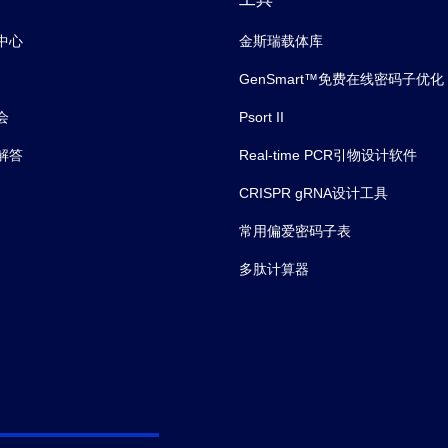
中心
金斯瑞载体库
GenSmart™免费在线密码子优化
会
Psort II
解答
Real-time PCR引物设计软件
CRISPR gRNA设计工具
常用偏爱密码子表
多肽计算器