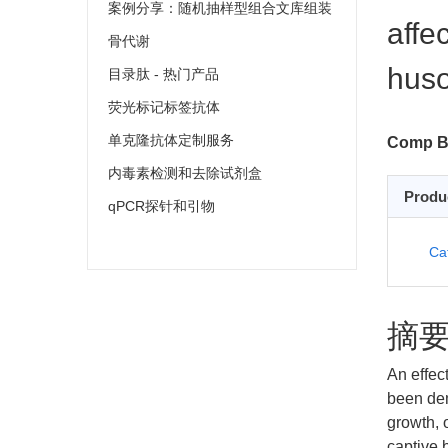
案例分享：随机抽样型组合文库组装
affe
骨代谢
huso
目录肽 - 热门产品
荧光标记标签抗体
单克隆抗体定制服务
Comp Bi
内毒素检测和去除试剂盒
Produ
qPCR探针和引物
Ca
摘
An effec
been dem
growth, 
captive 