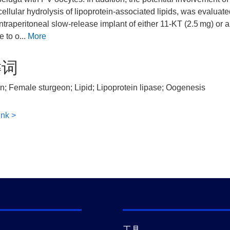
acellular hydrolysis of lipoprotein-associated lipids, was evalua
intraperitoneal slow-release implant of either 11-KT (2.5 mg) or
 to o...
More
键词
; Female sturgeon; Lipid; Lipoprotein lipase; Oogenesis
ink >
工具