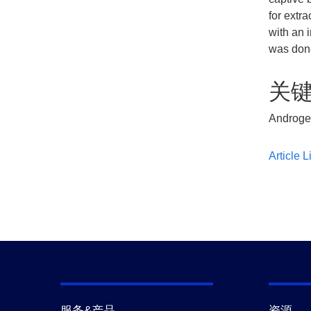
for extr
with an 
was done
关
Androgen
Article L
服务&产品
资源