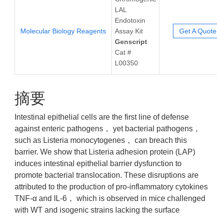
LAL
Endotoxin
Molecular Biology Reagents
Assay Kit
Get A Quote
Genscript
Cat #
L00350
摘要
Intestinal epithelial cells are the first line of defense
against enteric pathogens， yet bacterial pathogens，
such as Listeria monocytogenes， can breach this
barrier. We show that Listeria adhesion protein (LAP)
induces intestinal epithelial barrier dysfunction to
promote bacterial translocation. These disruptions are
attributed to the production of pro-inflammatory cytokines
TNF-α and IL-6， which is observed in mice challenged
with WT and isogenic strains lacking the surface