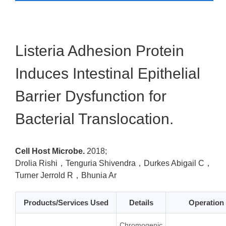
Listeria Adhesion Protein
Induces Intestinal Epithelial
Barrier Dysfunction for
Bacterial Translocation.
Cell Host Microbe.
2018;
Drolia Rishi，Tenguria Shivendra，Durkes Abigail C，
Turner Jerrold R，Bhunia Ar
Products/Services Used
Details
Operation
Chromogenic