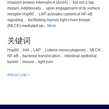
invasion protein Internalin A (ΔinlA)， but not a lap
mutant. Additionally， upon engagement of its surface
receptor Hsp60， LAP activates canonical NF-κB
signaling， facilitating myosin light-chain kinase
(MLCK)-mediated op...
More
关键词
Hsp60，InlA，LAP，Listeria monocytogenes，MLCK，
NF-κB，bacterial translocation，intestinal epithelial
barrier，mouse，tight junc
Article Link >