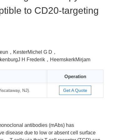
tible to CD20-targeting
leun，KesterMichel G D，
lkenburgJ H Frederik，HeemskerkMirjam
Operation
iscataway, NJ).
Get A Quote
monoclonal antibodies (mAbs) has
e disease due to low or absent cell surface