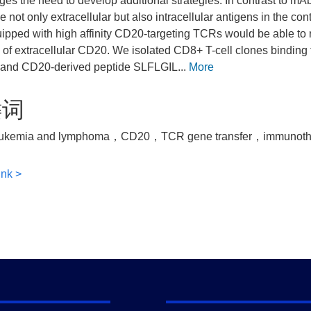
es the need to develop additional strategies. In contrast to mAb
e not only extracellular but also intracellular antigens in the c
uipped with high affinity CD20-targeting TCRs would be able to 
of extracellular CD20. We isolated CD8+ T-cell clones bindin
 and CD20-derived peptide SLFLGIL...
More
键词
leukemia and lymphoma，CD20，TCR gene transfer，immunoth
ink >