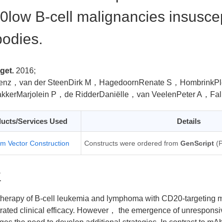
low B-cell malignancies insuscep
bodies.
get.
2016;
enz，van der SteenDirk M，HagedoornRenate S，HombrinkP
kkerMarjolein P，de RidderDaniëlle，van VeelenPeter A，Fa
ucts/Services Used
Details
m Vector Construction
Constructs were ordered from
GenScript
(P
要
erapy of B-cell leukemia and lymphoma with CD20-targeting 
ated clinical efficacy. However， the emergence of unresponsiv