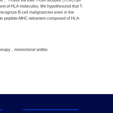
s， T-cells via their T-cell receptor (TCR) can
ontext of HLA molecules. We hypothesized that T-
recognize B-cell malignancies even in the
g to peptide-MHC-tetramers composed of HLA-
erapy，monoclonal antibo