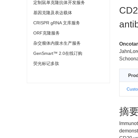
定制鼠单克隆抗体开发服务
CD20
基因克隆及表达载体
anti
CRISPR gRNA 文库服务
ORF克隆服务
杂交瘤体内腹水生产服务
Oncotar
JahnLor
GenSmart™ 2.0在线订购
Schoona
荧光标记多肽
Prod
Custo
摘
Immunoth
demonstr