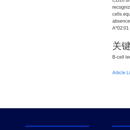
CD20 urg
recogniz
cells eq
absence 
A*02:01
关
B-cell 
Article L