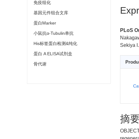
免疫组化
Expr
基因元件组合文库
蛋白Marker
PLoS On
小鼠抗α-Tubulin单抗
Nakagawa
His标签蛋白检测&纯化
Sekiya I.
蛋白 A ELISA试剂盒
Produ
骨代谢
Ca
摘
OBJECTIV
regenera