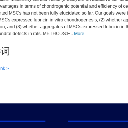
antages in terms of chondrogenic potential and efficiency of ce
nted MSCs has not been fully elucidated so far. Our goals were t
Cs expressed lubricin in vitro chondrogenesis, (2) whether 
on, and (3) whether aggregates of MSCs expressed lubricin in the 
ndral defects in rats. METHODS:F...
More
键词
ink >