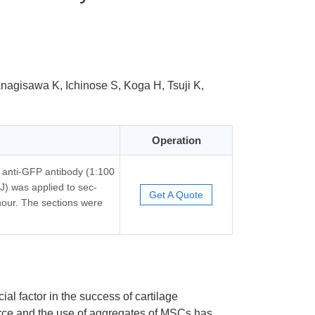
agisawa K, Ichinose S, Koga H, Tsuji K,
Operation
l anti-GFP antibody (1:100
J) was applied to sec-
Get A Quote
hour. The sections were
al factor in the success of cartilage
urce and the use of aggregates of MSCs has