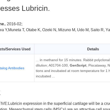
esses Lubricin.
e..
2016-02;
 Y,Muneta T, Otabe K, Ozeki N, Mizuno M, Udo M, Saito R, Yan
cts/Services Used
Details
... in methanol for 15 minutes. Rabbit polyclona
dilution; A01704-100,
GenScript
, Piscataway, N
talog Antibodies
tions and incubated at room temperature for 1 
incubated ...
要
E:Lubricin expression in the superficial cartilage will be a cruci
tion. Mesenchymal stem cells (MSCs) are an attractive cell so