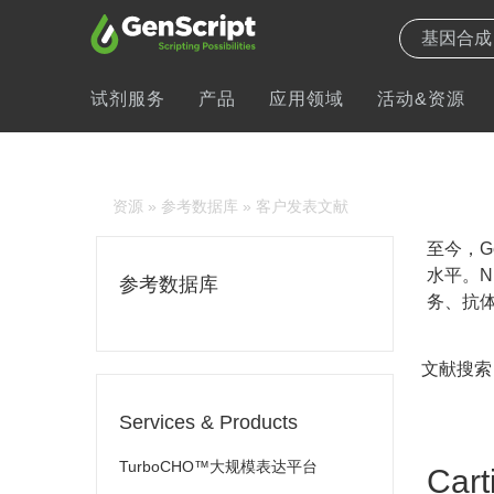
试剂服务
产品
应用领域
活动&资源
资源
»
参考数据库
» 客户发表文献
至今，Ge
水平。N
参考数据库
务、抗体
文献搜索
Services & Products
TurboCHO™大规模表达平台
Cart