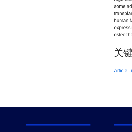
some adv
transpla
human MS
expressi
osteocho
关
Article L