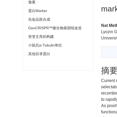
激素
mark
蛋白Marker
化妆品肽合成
Nat Met
GenCRISPR™微生物基因组改造
Lyozin G
突变文库的构建
Universi
小鼠抗α-Tubulin单抗
其他目录蛋白
摘
Current 
selectab
recombin
to rapid
As proof
function