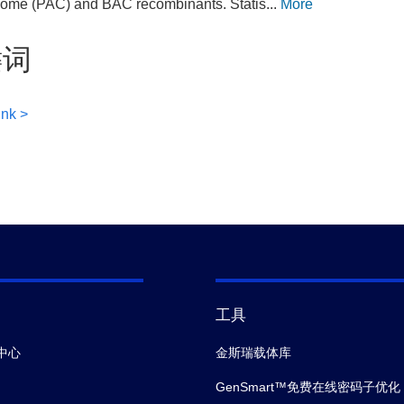
ome (PAC) and BAC recombinants. Statis...
More
键词
ink >
工具
中心
金斯瑞载体库
GenSmart™免费在线密码子优化