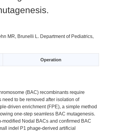
mutagenesis.
hn MR, Brunelli L.
Department of Pediatrics,
Operation
al chromosome (BAC) recombinants require
need to be removed after isolation of
ciple-driven enrichment (FPE), a simple method
 allowing one-step seamless BAC mutagenesis.
tein-modified Nodal BACs and confirmed BAC
all indel P1 phage-derived artificial