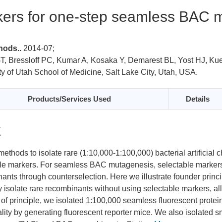
ers for one-step seamless BAC 
hods..
2014-07;
T, Bressloff PC, Kumar A, Kosaka Y, Demarest BL, Yost HJ, Kue
ty of Utah School of Medicine, Salt Lake City, Utah, USA.
Products/Services Used
Details
要
methods to isolate rare (1:10,000-1:100,000) bacterial artifici
le markers. For seamless BAC mutagenesis, selectable markers 
ants through counterselection. Here we illustrate founder prin
ly isolate rare recombinants without using selectable markers,
 of principle, we isolated 1:100,000 seamless fluorescent pro
ality by generating fluorescent reporter mice. We also isolated sm