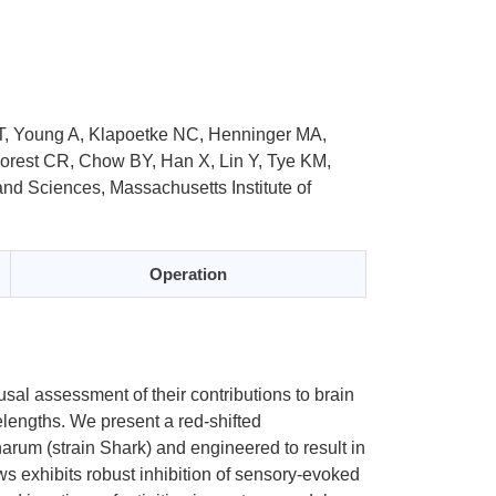
T, Young A, Klapoetke NC, Henninger MA,
rest CR, Chow BY, Han X, Lin Y, Tye KM,
nd Sciences, Massachusetts Institute of
Operation
ausal assessment of their contributions to brain
elengths. We present a red-shifted
arum (strain Shark) and engineered to result in
aws exhibits robust inhibition of sensory-evoked