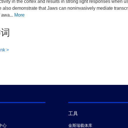
ctivity in the cortex and results in strong light responses when u
 also demonstrate that Jaws can noninvasively mediate transcran
f awa...
More
键词
ink >
工具
中心
金斯瑞载体库