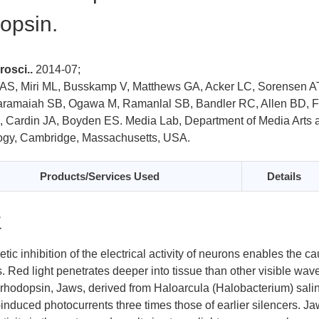
opsin.
rosci..
2014-07;
AS, Miri ML, Busskamp V, Matthews GA, Acker LC, Sorensen A
ramaiah SB, Ogawa M, Ramanlal SB, Bandler RC, Allen BD, Fo
, Cardin JA, Boyden ES.
Media Lab, Department of Media Arts a
ogy, Cambridge, Massachusetts, USA.
Products/Services Used
Details
要
tic inhibition of the electrical activity of neurons enables the c
s. Red light penetrates deeper into tissue than other visible wav
rhodopsin, Jaws, derived from Haloarcula (Halobacterium) salin
t-induced photocurrents three times those of earlier silencers. J