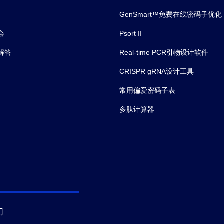
GenSmart™免费在线密码子优化
会
Psort II
解答
Real-time PCR引物设计软件
CRISPR gRNA设计工具
常用偏爱密码子表
多肽计算器
们