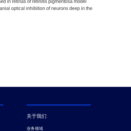
sed in retinas of retinitis pigmentosa model
ial optical inhibition of neurons deep in the
关于我们
业务领域