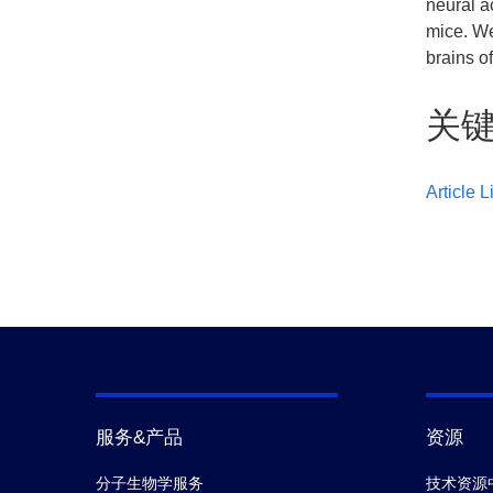
neural a
mice. We
brains o
关
Article L
服务&产品
资源
分子生物学服务
技术资源