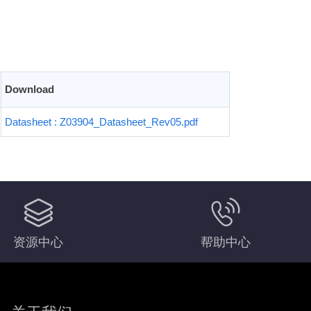
Download
Datasheet : Z03904_Datasheet_Rev05.pdf
资源中心
帮助中心