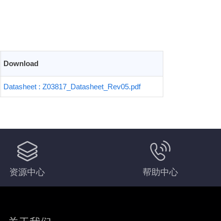
Download
Datasheet : Z03817_Datasheet_Rev05.pdf
资源中心
帮助中心