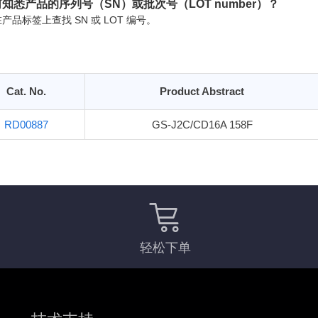
知悉产品的序列号（SN）或批次号（LOT number）？
产品标签上查找 SN 或 LOT 编号。
Cat. No.
Product Abstract
RD00887
GS-J2C/CD16A 158F
轻松下单