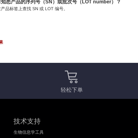
知悉产品的序列号（SN）或批次号（LOT number）？
产品标签上查找 SN 或 LOT 编号。
果
轻松下单
技术支持
生物信息学工具