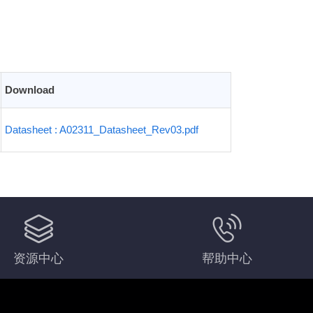
Download
Datasheet : A02311_Datasheet_Rev03.pdf
资源中心
帮助中心