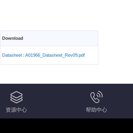
Download
Datasheet : A01966_Datasheet_Rev09.pdf
资源中心
帮助中心