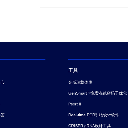
工具
中心
金斯瑞载体库
GenSmart™免费在线密码子优化
会
Psort II
解答
Real-time PCR引物设计软件
CRISPR gRNA设计工具