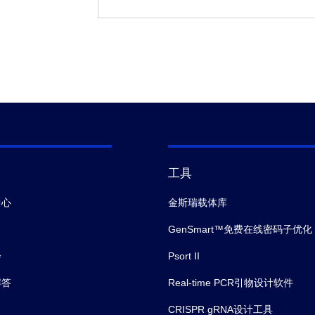
工具
中心
金斯瑞载体库
GenSmart™免费在线密码子优化
会
Psort II
解答
Real-time PCR引物设计软件
CRISPR gRNA设计工具