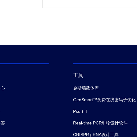
工具
中心
金斯瑞载体库
GenSmart™免费在线密码子优化
会
Psort II
解答
Real-time PCR引物设计软件
CRISPR gRNA设计工具