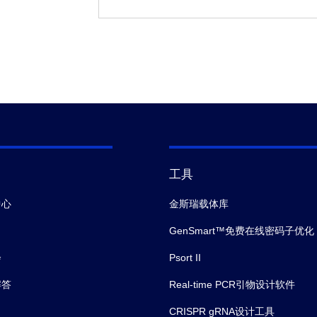
工具
中心
金斯瑞载体库
GenSmart™免费在线密码子优化
会
Psort II
解答
Real-time PCR引物设计软件
CRISPR gRNA设计工具