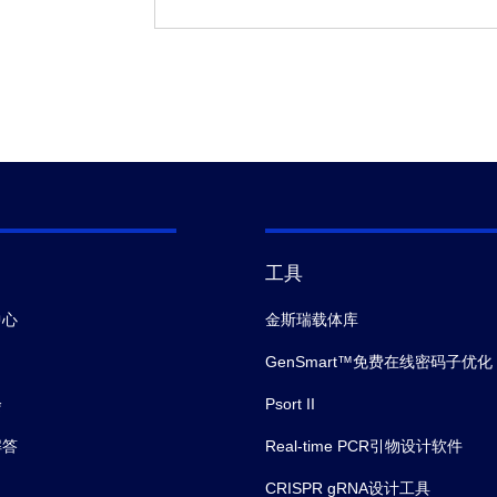
工具
中心
金斯瑞载体库
GenSmart™免费在线密码子优化
会
Psort II
解答
Real-time PCR引物设计软件
CRISPR gRNA设计工具