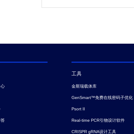
工具
中心
金斯瑞载体库
GenSmart™免费在线密码子优化
会
Psort II
解答
Real-time PCR引物设计软件
CRISPR gRNA设计工具