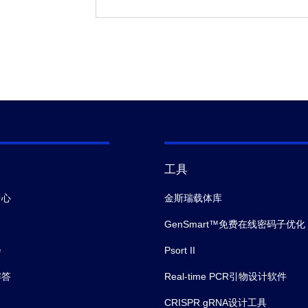
工具
中心
金斯瑞载体库
GenSmart™免费在线密码子优化
会
Psort II
解答
Real-time PCR引物设计软件
CRISPR gRNA设计工具