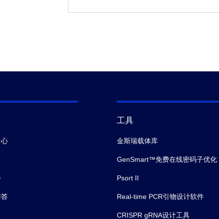
工具
中心
金斯瑞载体库
GenSmart™免费在线密码子优化
会
Psort II
解答
Real-time PCR引物设计软件
CRISPR gRNA设计工具