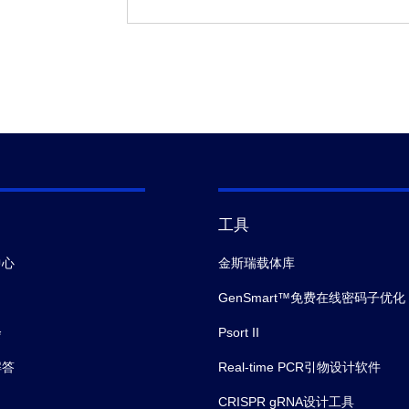
工具
中心
金斯瑞载体库
GenSmart™免费在线密码子优化
会
Psort II
解答
Real-time PCR引物设计软件
CRISPR gRNA设计工具