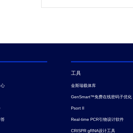
工具
中心
金斯瑞载体库
GenSmart™免费在线密码子优化
会
Psort II
解答
Real-time PCR引物设计软件
CRISPR gRNA设计工具