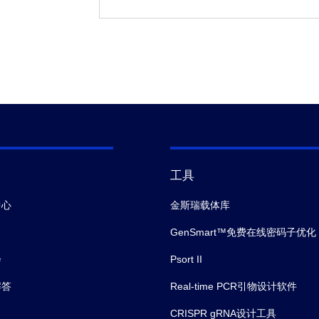
工具
中心
金斯瑞载体库
GenSmart™免费在线密码子优化
会
Psort II
解答
Real-time PCR引物设计软件
CRISPR gRNA设计工具