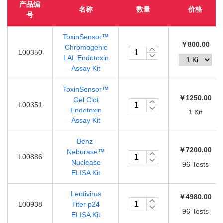
产品编
名称
数量
价格
号
ToxinSensor™
￥800.00
Chromogenic
L00350
LAL Endotoxin
Assay Kit
ToxinSensor™
￥1250.00
Gel Clot
L00351
Endotoxin
1 Kit
Assay Kit
Benz-
￥7200.00
Neburase™
L00886
Nuclease
96 Tests
ELISA Kit
Lentivirus
￥4980.00
L00938
Titer p24
96 Tests
ELISA Kit