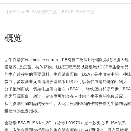
目录产品
»
ELISA检测试剂盒
» BSA ELISA试剂盒
概览
胎牛血清(Fetal bovine serum，FBS)被广泛应用于哺乳动物细胞大规
模培养, 是疫苗、抗体药物、组织工程产品以及细胞&GCT等生物制品
的生产过程中的重要原料。牛血清白蛋白（BSA）是牛血清中的一种球
蛋白，多数商业无血清培养基均采用各种可以替代血清功能的生物大
分子配制而成，例如牛血清白蛋白（BSA）、转铁蛋白和胰岛素。BSA
作为异源蛋白，超过一定浓度可能会在人体内产生不良的免疫反应，
从而影响生物制品的安全性。因此，检测BSA的残留被作为生物制品质
量控制的重要指标。
金斯瑞 BSA ELISA Kit, 2G （货号 L00976）是一款夹心 ELISA 试剂
盒，专为定量测定样品中的牛血清白蛋白 (BSA) 而设计，具有灵敏度