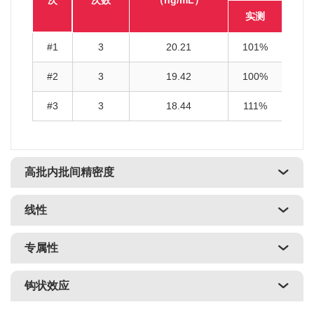
次
次数
（ng/mL）
实测
#1
3
20.21
101%
#2
3
19.42
100%
#3
3
18.44
111%
高批内批间精密度
线性
专属性
钩状效应