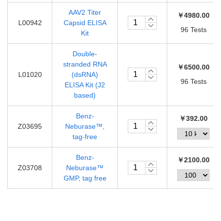
AAV2 Titer
￥4980.00
L00942
Capsid ELISA
96 Tests
Kit
Double-
stranded RNA
￥6500.00
L01020
(dsRNA)
96 Tests
ELISA Kit (J2
based)
Benz-
￥392.00
Z03695
Neburase™,
tag-free
Benz-
￥2100.00
Z03708
Neburase™
GMP, tag free